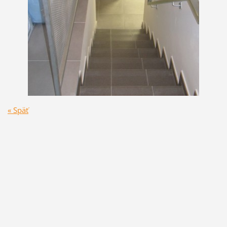
« Späť