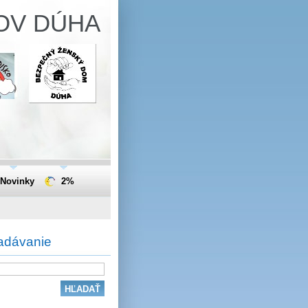
OV DÚHA
Novinky
2%
adávanie