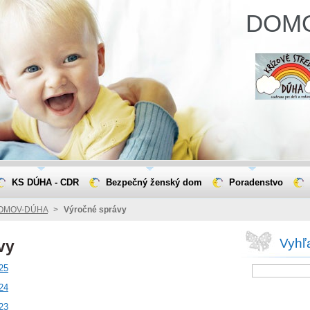
DOM
KS DÚHA - CDR
Bezpečný ženský dom
Poradenstvo
OMOV-DÚHA
>
Výročné správy
Vyhľ
vy
25
24
23