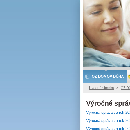
OZ DOMOV-DÚHA
Úvodná stránka
>
OZ D
Výročné sprá
Výročná správa za rok 20
Výročná správa za rok 20
Výročná správa za rok 20