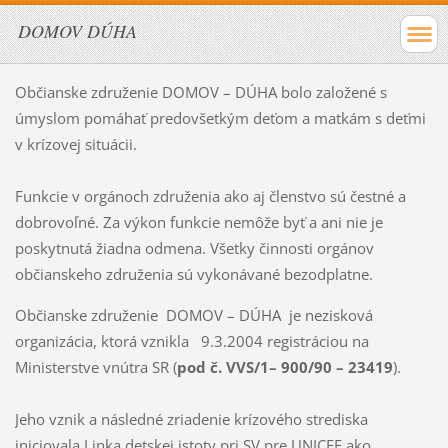
DOMOV DÚHA
Občianske združenie DOMOV – DÚHA bolo založené s
úmyslom pomáhať predovšetkým deťom a matkám s deťmi
v krízovej situácii.
Funkcie v orgánoch združenia ako aj členstvo sú čestné a
dobrovoľné. Za výkon funkcie nemôže byť a ani nie je
poskytnutá žiadna odmena. Všetky činnosti orgánov
občianskeho združenia sú vykonávané bezodplatne.
Občianske združenie DOMOV – DÚHA je nezisková
organizácia, ktorá vznikla 9.3.2004 registráciou na
Ministerstve vnútra SR (
pod č. VVS/1– 900/90 – 23419
).
Jeho vznik a následné zriadenie krízového strediska
iniciovala Linka detskej istoty pri SV pre UNICEF ako