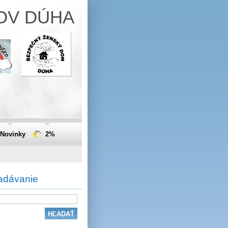
OV DÚHA
Novinky
2%
adávanie