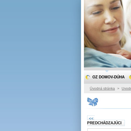
OZ DOMOV-DÚHA
Úvodná stránka
>
Uvodn
<<
PREDCHÁDZAJÚCI