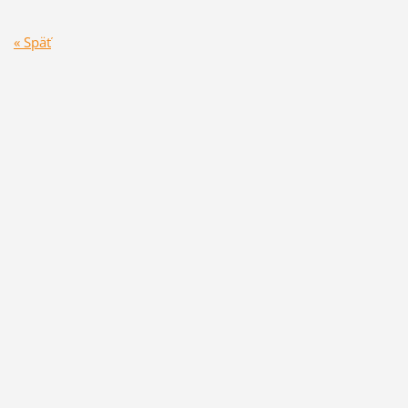
« Späť