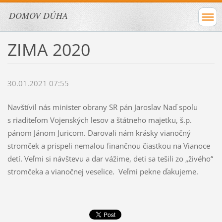
DOMOV DÚHA
ZIMA 2020
30.01.2021 07:55
Navštívil nás minister obrany SR pán Jaroslav Naď spolu
s riaditeľom Vojenských lesov a štátneho majetku, š.p.
pánom Jánom Juricom. Darovali nám krásky vianočný
stromček a prispeli nemalou finančnou čiastkou na Vianoce
detí. Veľmi si návštevu a dar vážime, deti sa tešili zo „živého“
stromčeka a vianočnej veselice. Veľmi pekne ďakujeme.